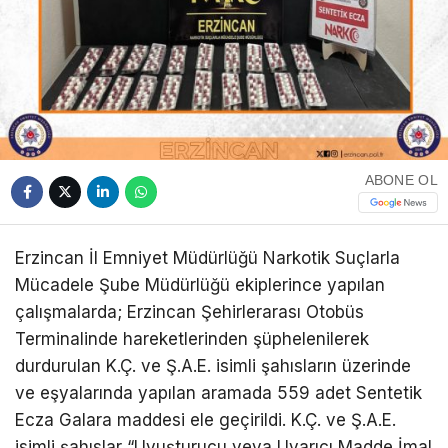
ABONE OL
Erzincan İl Emniyet Müdürlüğü Narkotik Suçlarla
Mücadele Şube Müdürlüğü ekiplerince yapılan
çalışmalarda; Erzincan Şehirlerarası Otobüs
Terminalinde hareketlerinden şüphelenilerek
durdurulan K.Ç. ve Ş.A.E. isimli şahısların üzerinde
ve eşyalarında yapılan aramada 559 adet Sentetik
Ecza Galara maddesi ele geçirildi. K.Ç. ve Ş.A.E.
isimli şahıslar “Uyuşturucu veya Uyarıcı Madde İmal