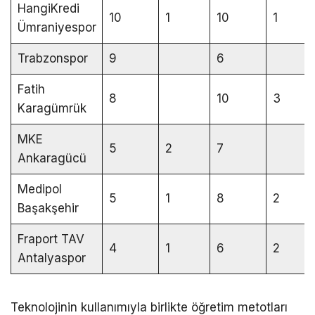
HangiKredi
10
1
10
1
Ümraniyespor
Trabzonspor
9
6
Fatih
8
10
3
Karagümrük
MKE
5
2
7
Ankaragücü
Medipol
5
1
8
2
Başakşehir
Fraport TAV
4
1
6
2
Antalyaspor
Teknolojinin kullanımıyla birlikte öğretim metotları