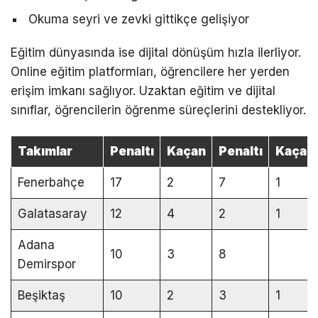
Okuma seyri ve zevki gittikçe gelişiyor
Eğitim dünyasında ise dijital dönüşüm hızla ilerliyor.
Online eğitim platformları, öğrencilere her yerden
erişim imkanı sağlıyor. Uzaktan eğitim ve dijital
sınıflar, öğrencilerin öğrenme süreçlerini destekliyor.
Takımlar
Penaltı
Kaçan
Penaltı
Kaçan
Fenerbahçe
17
2
7
1
Galatasaray
12
4
2
1
Adana
10
3
8
Demirspor
Beşiktaş
10
2
3
1