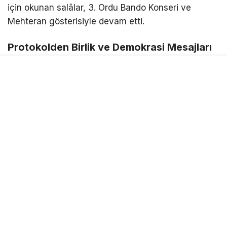
için okunan salâlar, 3. Ordu Bando Konseri ve
Mehteran gösterisiyle devam etti.
Protokolden Birlik ve Demokrasi Mesajları
Programda konuşan Erzincan Belediye Başkanı
Bekir Aksun, 15 Temmuz’un millet iradesinin her
türlü vesayete karşı gösterdiği kararlı duruşun
simgesi olduğunu belirterek, şehitlere rahmet,
gazilere ise minnet duygularını dile getirdi.
CHP Erzincan Milletvekili Mustafa Sarıgül ise farklı
görüşlere rağmen ortak paydanın vatan sevgisi
olduğunu vurgulayarak, Erzincan’ın birlik ve
beraberlik kültürüne dikkat çekti.
AK Parti Erzincan Milletvekili Süleyman Karaman da