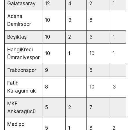
Galatasaray
12
4
2
1
Adana
10
3
8
Demirspor
Beşiktaş
10
2
3
1
HangiKredi
10
1
10
1
Ümraniyespor
Trabzonspor
9
6
Fatih
8
10
3
Karagümrük
MKE
5
2
7
Ankaragücü
Medipol
5
1
8
2